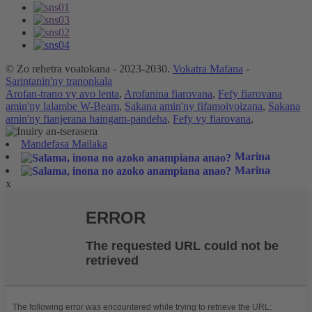
© Zo rehetra voatokana - 2023-2030.
Vokatra Mafana
-
Sarintanin'ny tranonkala
Arofan-trano vy avo lenta
,
Arofanina fiarovana
,
Fefy fiarovana
amin'ny lalambe W-Beam
,
Sakana amin'ny fifamoivoizana
,
Sakana
amin'ny fianjerana haingam-pandeha
,
Fefy vy fiarovana
,
Mandefasa Mailaka
Marina
Marina
x