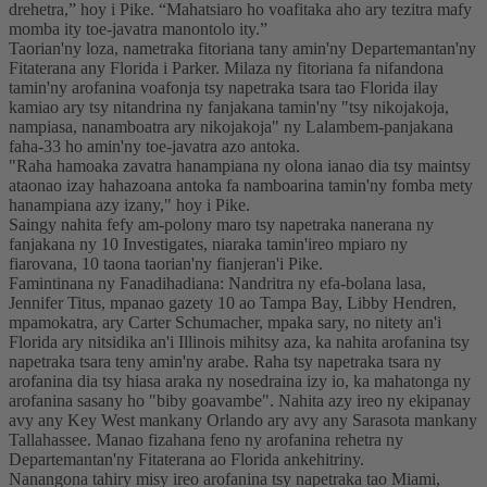
drehetra,” hoy i Pike. “Mahatsiaro ho voafitaka aho ary tezitra mafy
momba ity toe-javatra manontolo ity.”
Taorian'ny loza, nametraka fitoriana tany amin'ny Departemantan'ny
Fitaterana any Florida i Parker. Milaza ny fitoriana fa nifandona
tamin'ny arofanina voafonja tsy napetraka tsara tao Florida ilay
kamiao ary tsy nitandrina ny fanjakana tamin'ny "tsy nikojakoja,
nampiasa, nanamboatra ary nikojakoja" ny Lalambem-panjakana
faha-33 ho amin'ny toe-javatra azo antoka.
"Raha hamoaka zavatra hanampiana ny olona ianao dia tsy maintsy
ataonao izay hahazoana antoka fa namboarina tamin'ny fomba mety
hanampiana azy izany," hoy i Pike.
Saingy nahita fefy am-polony maro tsy napetraka nanerana ny
fanjakana ny 10 Investigates, niaraka tamin'ireo mpiaro ny
fiarovana, 10 taona taorian'ny fianjeran'i Pike.
Famintinana ny Fanadihadiana: Nandritra ny efa-bolana lasa,
Jennifer Titus, mpanao gazety 10 ao Tampa Bay, Libby Hendren,
mpamokatra, ary Carter Schumacher, mpaka sary, no nitety an'i
Florida ary nitsidika an'i Illinois mihitsy aza, ka nahita arofanina tsy
napetraka tsara teny amin'ny arabe. Raha tsy napetraka tsara ny
arofanina dia tsy hiasa araka ny nosedraina izy io, ka mahatonga ny
arofanina sasany ho "biby goavambe". Nahita azy ireo ny ekipanay
avy any Key West mankany Orlando ary avy any Sarasota mankany
Tallahassee. Manao fizahana feno ny arofanina rehetra ny
Departemantan'ny Fitaterana ao Florida ankehitriny.
Nanangona tahiry misy ireo arofanina tsy napetraka tao Miami,