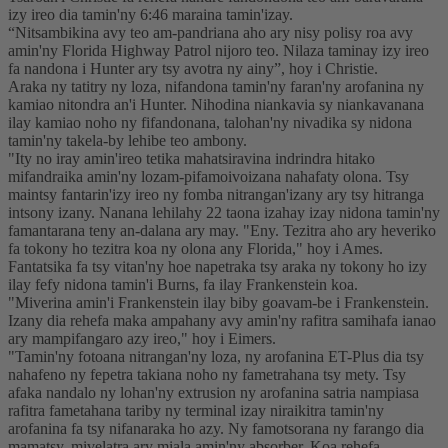
izy ireo dia tamin'ny 6:46 maraina tamin'izay.
“Nitsambikina avy teo am-pandriana aho ary nisy polisy roa avy
amin'ny Florida Highway Patrol nijoro teo. Nilaza taminay izy ireo
fa nandona i Hunter ary tsy avotra ny ainy”, hoy i Christie.
Araka ny tatitry ny loza, nifandona tamin'ny faran'ny arofanina ny
kamiao nitondra an'i Hunter. Nihodina niankavia sy niankavanana
ilay kamiao noho ny fifandonana, talohan'ny nivadika sy nidona
tamin'ny takela-by lehibe teo ambony.
"Ity no iray amin'ireo tetika mahatsiravina indrindra hitako
mifandraika amin'ny lozam-pifamoivoizana nahafaty olona. Tsy
maintsy fantarin'izy ireo ny fomba nitrangan'izany ary tsy hitranga
intsony izany. Nanana lehilahy 22 taona izahay izay nidona tamin'ny
famantarana teny an-dalana ary may. "Eny. Tezitra aho ary heveriko
fa tokony ho tezitra koa ny olona any Florida," hoy i Ames.
Fantatsika fa tsy vitan'ny hoe napetraka tsy araka ny tokony ho izy
ilay fefy nidona tamin'i Burns, fa ilay Frankenstein koa.
"Miverina amin'i Frankenstein ilay biby goavam-be i Frankenstein.
Izany dia rehefa maka ampahany avy amin'ny rafitra samihafa ianao
ary mampifangaro azy ireo," hoy i Eimers.
"Tamin'ny fotoana nitrangan'ny loza, ny arofanina ET-Plus dia tsy
nahafeno ny fepetra takiana noho ny fametrahana tsy mety. Tsy
afaka nandalo ny lohan'ny extrusion ny arofanina satria nampiasa
rafitra fametahana tariby ny terminal izay niraikitra tamin'ny
arofanina fa tsy nifanaraka ho azy. Ny famotsorana ny farango dia
mamatsy, mivelatra ary miala amin'ny absorber. Koa rehefa