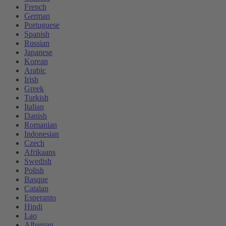
French
German
Portuguese
Spanish
Russian
Japanese
Korean
Arabic
Irish
Greek
Turkish
Italian
Danish
Romanian
Indonesian
Czech
Afrikaans
Swedish
Polish
Basque
Catalan
Esperanto
Hindi
Lao
Albanian