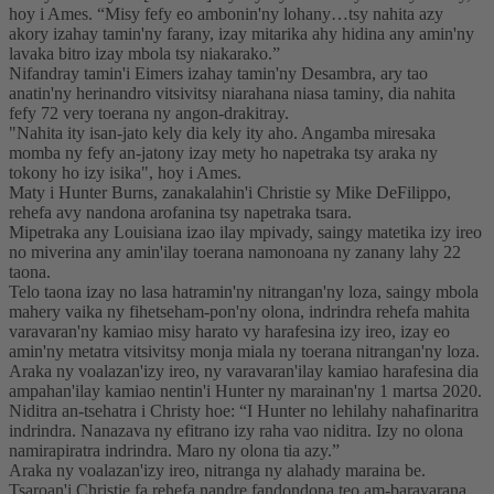
hoy i Ames. “Misy fefy eo ambonin'ny lohany…tsy nahita azy
akory izahay tamin'ny farany, izay mitarika ahy hidina any amin'ny
lavaka bitro izay mbola tsy niakarako.”
Nifandray tamin'i Eimers izahay tamin'ny Desambra, ary tao
anatin'ny herinandro vitsivitsy niarahana niasa taminy, dia nahita
fefy 72 very toerana ny angon-drakitray.
"Nahita ity isan-jato kely dia kely ity aho. Angamba miresaka
momba ny fefy an-jatony izay mety ho napetraka tsy araka ny
tokony ho izy isika", hoy i Ames.
Maty i Hunter Burns, zanakalahin'i Christie sy Mike DeFilippo,
rehefa avy nandona arofanina tsy napetraka tsara.
Mipetraka any Louisiana izao ilay mpivady, saingy matetika izy ireo
no miverina any amin'ilay toerana namonoana ny zanany lahy 22
taona.
Telo taona izay no lasa hatramin'ny nitrangan'ny loza, saingy mbola
mahery vaika ny fihetseham-pon'ny olona, ​​indrindra rehefa mahita
varavaran'ny kamiao misy harato vy harafesina izy ireo, izay eo
amin'ny metatra vitsivitsy monja miala ny toerana nitrangan'ny loza.
Araka ny voalazan'izy ireo, ny varavaran'ilay kamiao harafesina dia
ampahan'ilay kamiao nentin'i Hunter ny marainan'ny 1 martsa 2020.
Niditra an-tsehatra i Christy hoe: “I Hunter no lehilahy nahafinaritra
indrindra. Nanazava ny efitrano izy raha vao niditra. Izy no olona
namirapiratra indrindra. Maro ny olona tia azy.”
Araka ny voalazan'izy ireo, nitranga ny alahady maraina be.
Tsaroan'i Christie fa rehefa nandre fandondona teo am-baravarana