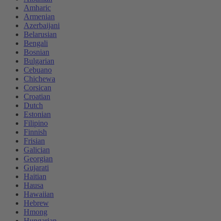
Amharic
Armenian
Azerbaijani
Belarusian
Bengali
Bosnian
Bulgarian
Cebuano
Chichewa
Corsican
Croatian
Dutch
Estonian
Filipino
Finnish
Frisian
Galician
Georgian
Gujarati
Haitian
Hausa
Hawaiian
Hebrew
Hmong
Hungarian