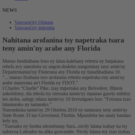
NEWS
Vaovaon'ny Orinasa
Vaovaon'ny indostria
Nahitana arofanina tsy napetraka tsara
teny amin'ny arabe any Florida
Manao fandinihana feno ny lalan-kalehany rehetra ny fanjakana
rehefa avy nanolotra ny angon-drakitra nangoninay tany amin'ny
Departemantan'ny Fitaterana any Florida ny fanadihadiana 10.
"... manao fizahana ireo arofanina rehetra napetraka eny amin'ny
arabe manerana an'i Florida ny FDOT."
I Charles “Charlie” Pike, izay mipetraka any Belvedere, Illinois
ankehitriny, dia mbola tsy niresaka tamin'ny mpanao gazety mihitsy
teo aloha, saingy nilaza tamin'ny 10 Investigates hoe: “Fotoana izao
hitantarako ny tantarako.”
Nanomboka tamin'ny 29 Oktobra 2010 ny tantarany teny amin'ny
State Route 33 tao Groveland, Florida. Mpandeha tao anaty kamiao
kely izy.
"Tsaroako ny fomba nitondranay fiara...nivily lalana izahay ka tsy
nahavoa Labrador na alika goavambe. Nivily lalana toy izao izahay