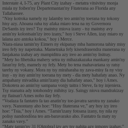
Interstate 4, I-75, ary Plant City izahay - metatra vitsivitsy monja
miala ny foiben'ny Departemantan'ny Fitaterana ao Florida any
Tallahassee.
"Nisy kotroka namely ny lalamby teo amin'ny toerana tsy tokony
hisy azy. Ahoana raha tsy afaka miaro tena na ny Governora
DeSantis izy ireo? Tsy maintsy miova izany - tsy maintsy avy
amin'ny kolontsain'izy ireo izany," hoy i Steve Allen, izay miaro ny
lalana azo antoka kokoa," hoy i Merce.
Niara-niasa tamin'ny Eimers ny ekipanay mba hamorona tahiry misy
ireo fefy tsy napetraka. Mametraka fefy kisendrasendra manerana ny
fanjakana izahay ary mampiditra azy ireo ao amin'ny lisitray.
"Mety ho fihetsika mahery setra ny mihazakazaka mankany amin'ny
faran'ny fefy, mamely ny fefy. Mety ho tena mahavariana sy ratsy
tarehy ny vokany. Mora ny tsy miraharaha ny zava-misy fa ny visy
iray - ny iray amin'ny toerana tsy mety - dia mety hahafaty anao. Ny
ampahany mivadika amin'izany dia hahafaty anao," hoy i Ames.
Dokotera ao amin'ny sampana vonjy taitra i Steve, fa tsy injeniera.
Tsy nianatra ady totohondry mihitsy izy. Saingy niova mandrakizay
ny fiainan'i Ames noho ilay fefy.
“Voalaza fa fantatro fa tao anatin'ny toe-javatra sarotra ny zanako
vavy. Nanontany aho hoe: “Hisy fitaterana ve,” ary hoy izy ireo
hoe: “Tsia,” hoy i Ames. “Tamin'izany fotoana izany, tsy nila ny
polisy nandondòna teo am-baravarako aho. Fantatro fa maty ny
zanako vavy.”
“Maty tamin'ny 31 [Oktobra] izy ary tsy nahita azy intsony izahay,”