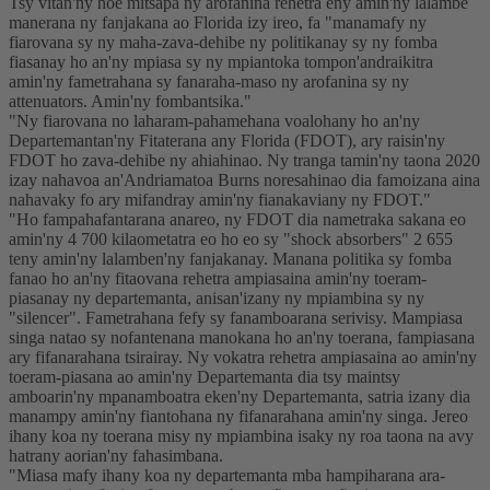
Tsy vitan'ny hoe mitsapa ny arofanina rehetra eny amin'ny lalambe
manerana ny fanjakana ao Florida izy ireo, fa "manamafy ny
fiarovana sy ny maha-zava-dehibe ny politikanay sy ny fomba
fiasanay ho an'ny mpiasa sy ny mpiantoka tompon'andraikitra
amin'ny fametrahana sy fanaraha-maso ny arofanina sy ny
attenuators. Amin'ny fombantsika."
"Ny fiarovana no laharam-pahamehana voalohany ho an'ny
Departemantan'ny Fitaterana any Florida (FDOT), ary raisin'ny
FDOT ho zava-dehibe ny ahiahinao. Ny tranga tamin'ny taona 2020
izay nahavoa an'Andriamatoa Burns noresahinao dia famoizana aina
nahavaky fo ary mifandray amin'ny fianakaviany ny FDOT."
"Ho fampahafantarana anareo, ny FDOT dia nametraka sakana eo
amin'ny 4 700 kilaometatra eo ho eo sy "shock absorbers" 2 655
teny amin'ny lalamben'ny fanjakanay. Manana politika sy fomba
fanao ho an'ny fitaovana rehetra ampiasaina amin'ny toeram-
piasanay ny departemanta, anisan'izany ny mpiambina sy ny
"silencer". Fametrahana fefy sy fanamboarana serivisy. Mampiasa
singa natao sy nofantenana manokana ho an'ny toerana, fampiasana
ary fifanarahana tsirairay. Ny vokatra rehetra ampiasaina ao amin'ny
toeram-piasana ao amin'ny Departemanta dia tsy maintsy
amboarin'ny mpanamboatra eken'ny Departemanta, satria izany dia
manampy amin'ny fiantohana ny fifanarahana amin'ny singa. Jereo
ihany koa ny toerana misy ny mpiambina isaky ny roa taona na avy
hatrany aorian'ny fahasimbana.
"Miasa mafy ihany koa ny departemanta mba hampiharana ara-