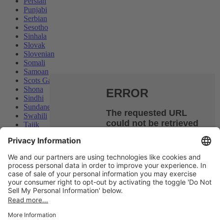
Persian
Punjabi
Serbian
Sesotho
Sinhala
Slovak
Slovenian
Somali
Samoan
Scots Gaelic
Shona
Sindhi
Sundanese
Swahili
Tajik
Tamil
Telugu
Thai
Ukrainian
We use cookies and similar technologies on our website to
Urdu
enhance your experience and personalize content and ads. By
Uzbek
continuing to use our website/app, you consent to the use of
Vietnamese
these technologies and the processing of your personal data for
Welsh
personalized and non-personalized advertising. By clicking
Xhosa
'Accept', you consent to the use of cookies and the processing of
Yiddish
your data as described above.