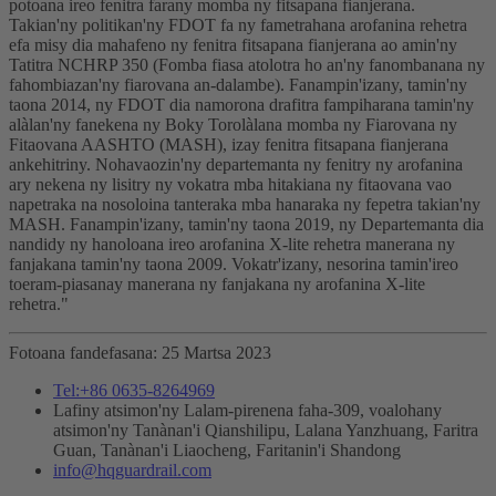
potoana ireo fenitra farany momba ny fitsapana fianjerana.
Takian'ny politikan'ny FDOT fa ny fametrahana arofanina rehetra
efa misy dia mahafeno ny fenitra fitsapana fianjerana ao amin'ny
Tatitra NCHRP 350 (Fomba fiasa atolotra ho an'ny fanombanana ny
fahombiazan'ny fiarovana an-dalambe). Fanampin'izany, tamin'ny
taona 2014, ny FDOT dia namorona drafitra fampiharana tamin'ny
alàlan'ny fanekena ny Boky Torolàlana momba ny Fiarovana ny
Fitaovana AASHTO (MASH), izay fenitra fitsapana fianjerana
ankehitriny. Nohavaozin'ny departemanta ny fenitry ny arofanina
ary nekena ny lisitry ny vokatra mba hitakiana ny fitaovana vao
napetraka na nosoloina tanteraka mba hanaraka ny fepetra takian'ny
MASH. Fanampin'izany, tamin'ny taona 2019, ny Departemanta dia
nandidy ny hanoloana ireo arofanina X-lite rehetra manerana ny
fanjakana tamin'ny taona 2009. Vokatr'izany, nesorina tamin'ireo
toeram-piasanay manerana ny fanjakana ny arofanina X-lite
rehetra."
Fotoana fandefasana: 25 Martsa 2023
Tel:+86 0635-8264969
Lafiny atsimon'ny Lalam-pirenena faha-309, voalohany
atsimon'ny Tanànan'i Qianshilipu, Lalana Yanzhuang, Faritra
Guan, Tanànan'i Liaocheng, Faritanin'i Shandong
info@hqguardrail.com