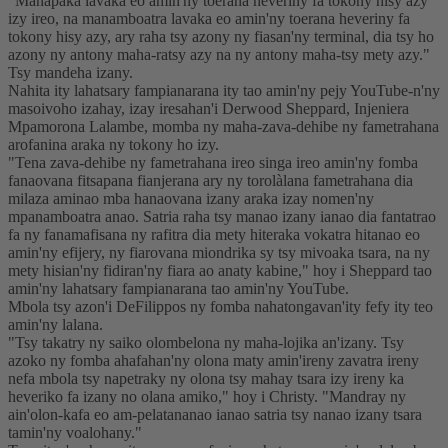
"Manapaka lavaka eo amin'ny toerana heveriny fa tokony hisy azy
izy ireo, na manamboatra lavaka eo amin'ny toerana heveriny fa
tokony hisy azy, ary raha tsy azony ny fiasan'ny terminal, dia tsy ho
azony ny antony maha-ratsy azy na ny antony maha-tsy mety azy."
Tsy mandeha izany.
Nahita ity lahatsary fampianarana ity tao amin'ny pejy YouTube-n'ny
masoivoho izahay, izay iresahan'i Derwood Sheppard, Injeniera
Mpamorona Lalambe, momba ny maha-zava-dehibe ny fametrahana
arofanina araka ny tokony ho izy.
"Tena zava-dehibe ny fametrahana ireo singa ireo amin'ny fomba
fanaovana fitsapana fianjerana ary ny torolàlana fametrahana dia
milaza aminao mba hanaovana izany araka izay nomen'ny
mpanamboatra anao. Satria raha tsy manao izany ianao dia fantatrao
fa ny fanamafisana ny rafitra dia mety hiteraka vokatra hitanao eo
amin'ny efijery, ny fiarovana miondrika sy tsy mivoaka tsara, na ny
mety hisian'ny fidiran'ny fiara ao anaty kabine," hoy i Sheppard tao
amin'ny lahatsary fampianarana tao amin'ny YouTube.
Mbola tsy azon'i DeFilippos ny fomba nahatongavan'ity fefy ity teo
amin'ny lalana.
"Tsy takatry ny saiko olombelona ny maha-lojika an'izany. Tsy
azoko ny fomba ahafahan'ny olona maty amin'ireny zavatra ireny
nefa mbola tsy napetraky ny olona tsy mahay tsara izy ireny ka
heveriko fa izany no olana amiko," hoy i Christy. "Mandray ny
ain'olon-kafa eo am-pelatananao ianao satria tsy nanao izany tsara
tamin'ny voalohany."