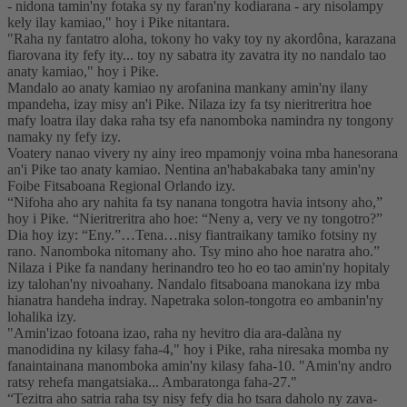
- nidona tamin'ny fotaka sy ny faran'ny kodiarana - ary nisolampy
kely ilay kamiao," hoy i Pike nitantara.
"Raha ny fantatro aloha, tokony ho vaky toy ny akordôna, karazana
fiarovana ity fefy ity... toy ny sabatra ity zavatra ity no nandalo tao
anaty kamiao," hoy i Pike.
Mandalo ao anaty kamiao ny arofanina mankany amin'ny ilany
mpandeha, izay misy an'i Pike. Nilaza izy fa tsy nieritreritra hoe
mafy loatra ilay daka raha tsy efa nanomboka namindra ny tongony
namaky ny fefy izy.
Voatery nanao vivery ny ainy ireo mpamonjy voina mba hanesorana
an'i Pike tao anaty kamiao. Nentina an'habakabaka tany amin'ny
Foibe Fitsaboana Regional Orlando izy.
“Nifoha aho ary nahita fa tsy nanana tongotra havia intsony aho,”
hoy i Pike. “Nieritreritra aho hoe: “Neny a, very ve ny tongotro?”
Dia hoy izy: “Eny.”…Tena…nisy fiantraikany tamiko fotsiny ny
rano. Nanomboka nitomany aho. Tsy mino aho hoe naratra aho.”
Nilaza i Pike fa nandany herinandro teo ho eo tao amin'ny hopitaly
izy talohan'ny nivoahany. Nandalo fitsaboana manokana izy mba
hianatra handeha indray. Napetraka solon-tongotra eo ambanin'ny
lohalika izy.
"Amin'izao fotoana izao, raha ny hevitro dia ara-dalàna ny
manodidina ny kilasy faha-4," hoy i Pike, raha niresaka momba ny
fanaintainana manomboka amin'ny kilasy faha-10. "Amin'ny andro
ratsy rehefa mangatsiaka... Ambaratonga faha-27."
“Tezitra aho satria raha tsy nisy fefy dia ho tsara daholo ny zava-