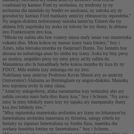
voadonan'ny kamiao Ford ny arofanina, ny tendrony sy ny
arofanina dia mandalo ny fender eo anoloana, ny satroka ary ny
gorodon'ny kamiao Ford mankany amin'ny efitranon'ny mpandeha."
Ny angon-drakitra noforoninay niaraka tamin'ny Eimers dia tsy
ahitana fefy napetraka tsy araka ny tokony ho izy ihany, fa ahitana
ireo Frankenstein ireo koa.
“Mbola tsy nahita aho hoe voatery miasa mafy ianao vao mametraka
vokatra diso. Mora kokoa ny manao izany tsara fotsiny,” hoy i
Ames, raha niresaka momba ny fianjeran'i Burns. Tsy fantatro hoe
ahoana no nahatonga anao ho simba toy izany. Aoka tsy hisy piesy
ao anatiny, ampidiro piesy tsy misy piesy an'ity rafitra ity.
Manantena aho fa hanadihady bebe kokoa momba ity loza ity ny
FDOT. Mila mahita izay mitranga eto izy ireo.
Nalefanay tany amin'ny Profesora Kevin Shrum avy ao amin'ny
Oniversiten'i Alabama ao Birmingham ny angon-drakitra. Manaiky
ireo injeniera sivily fa misy olana.
"Amin'ny ankapobeny, afaka nanamarina izay nolazainy aho ary
nahita zavatra maro hafa diso ihany koa," hoy i Schrum. "Ny zava-
misy fa misy bibikely maro izay tsy tapaka ary mampanahy ihany
koa ireo bibikely ireo."
"Misy mpiantoka mametraka arofanina ary izany no loharanon'ny
fametrahana arofanina manerana ny firenena, saingy rehefa tsy
fantatry ny mpanao fametrahana ny fomba fiasa, matetika dia
avelany handeha fotsiny ny fametrahana," hoy i Schrum. .