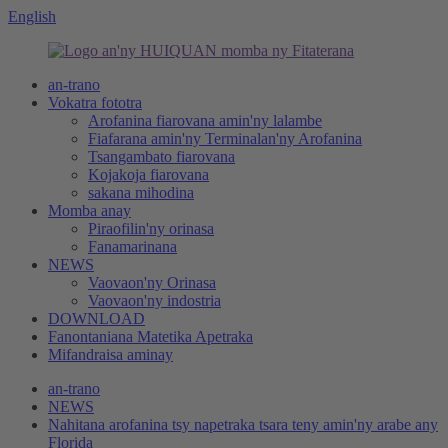
English
an-trano
Vokatra fototra
Arofanina fiarovana amin'ny lalambe
Fiafarana amin'ny Terminalan'ny Arofanina
Tsangambato fiarovana
Kojakoja fiarovana
sakana mihodina
Momba anay
Piraofilin'ny orinasa
Fanamarinana
NEWS
Vaovaon'ny Orinasa
Vaovaon'ny indostria
DOWNLOAD
Fanontaniana Matetika Apetraka
Mifandraisa aminay
an-trano
NEWS
Nahitana arofanina tsy napetraka tsara teny amin'ny arabe any
Florida